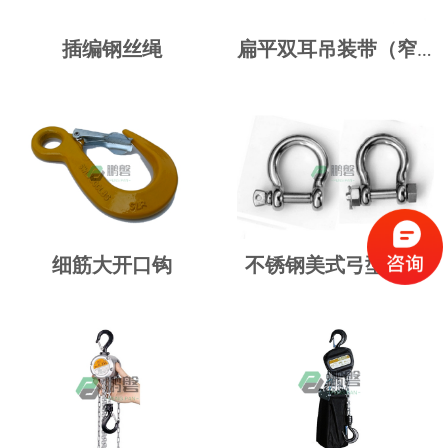
插编钢丝绳
扁平双耳吊装带（窄厚型）
细筋大开口钩
不锈钢美式弓型卸扣