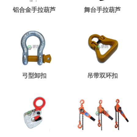
铝合金手拉葫芦
舞台手拉葫芦
弓型卸扣
吊带双环扣