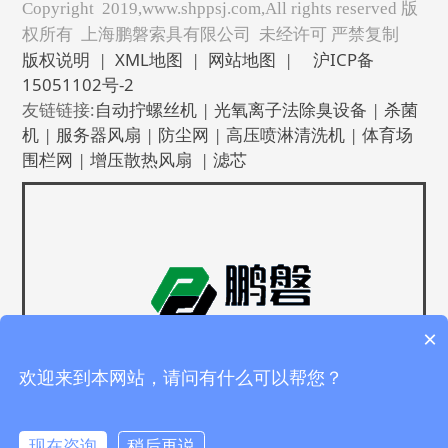
Copyright 2019,www.shppsj.com,All rights reserved 版
权所有 上海鹏磐索具有限公司 未经许可 严禁复制
版权说明
|
XML地图
|
网站地图
|
沪ICP备
15051102号-2
友链链接:
自动拧螺丝机
|
光氧离子法除臭设备
|
杀菌
机
|
服务器风扇
|
防尘网
|
高压喷淋清洗机
|
体育场
围栏网
|
增压散热风扇
|
滤芯
×
欢迎来到本网站，请问有什么可以帮您？
现在咨询
稍后再说