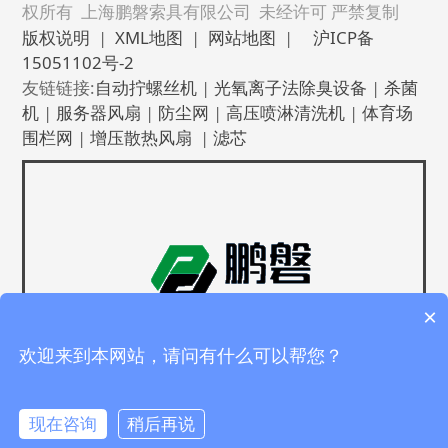
权所有 上海鹏磐索具有限公司 未经许可 严禁复制
版权说明
|
XML地图
|
网站地图
|
沪ICP备
15051102号-2
友链链接:
自动拧螺丝机
|
光氧离子法除臭设备
|
杀菌
机
|
服务器风扇
|
防尘网
|
高压喷淋清洗机
|
体育场
围栏网
|
增压散热风扇
|
滤芯
×
欢迎来到本网站，请问有什么可以帮您？
现在咨询
稍后再说
沪ICP备15051102号-2
拨打电话