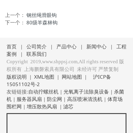
上一个：
钢丝绳滑眼钩
下一个：
80级羊森林钩
首页
|
公司简介
|
产品中心
|
新闻中心
|
工程
案例
|
联系我们
Copyright 2019,www.shppsj.com,All rights reserved 版
权所有 上海鹏磐索具有限公司 未经许可 严禁复制
版权说明
|
XML地图
|
网站地图
|
沪ICP备
15051102号-2
友链链接:
自动拧螺丝机
|
光氧离子法除臭设备
|
杀菌
机
|
服务器风扇
|
防尘网
|
高压喷淋清洗机
|
体育场
围栏网
|
增压散热风扇
|
滤芯