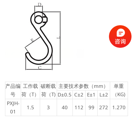
产品编
工作载
破断载
主要技术参数（mm）
单重
号
荷（T）
荷（T)
（KG)
D±0.5
C±2
E±1
L±2
PXJH-
1.5
3
40
112
99
272
1.270
01