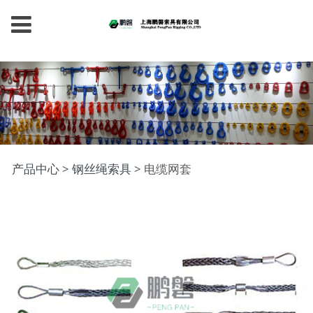
电缆网套
产品中心
>
钢丝绳索具
>
电缆网套